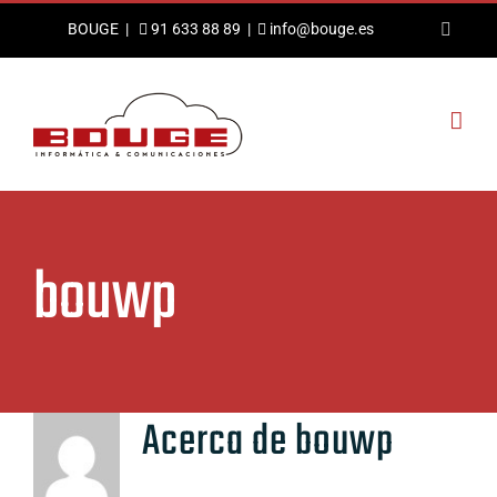
Saltar
Linke
BOUGE
|
91 633 88 89
|
info@bouge.es
al
contenido
bouwp
Acerca de
bouwp