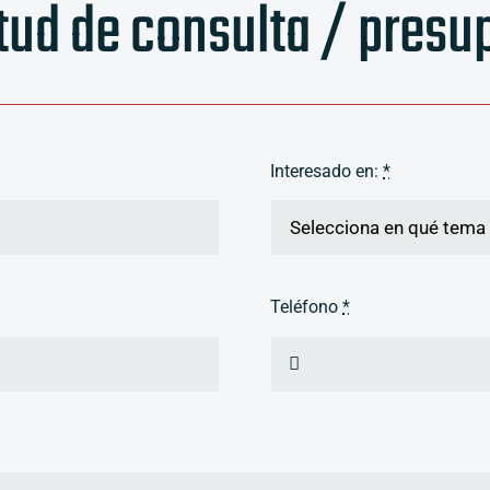
itud de consulta / presu
Interesado en:
*
Teléfono
*